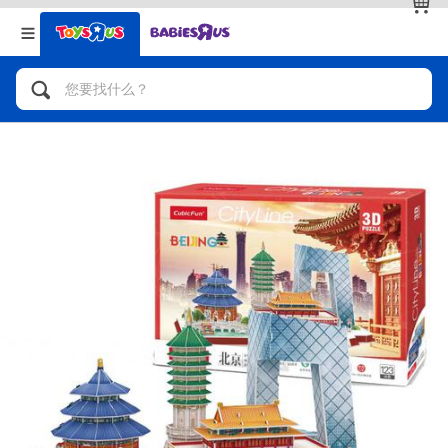
返回
返回
分类目录
品牌
查看全部
人气英雄，角色扮演，射击玩具
自行车，滑板车，骑乘车
拼砌组合及乐高LEGO
玩具车，货车，火车及遥控系列
手工艺，文具，蜡笔，泥胶，画板
娃娃，芭比，收藏公仔