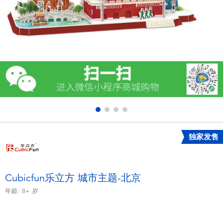
电子玩具
游戏及拼图系列
益智学习玩具
户外及运动产品
派对用品
独家发售
模仿，化妆及造型系列
毛绒公仔玩具
Cubicfun乐立方 城市主题-北京
年龄:
8+
岁
夏日