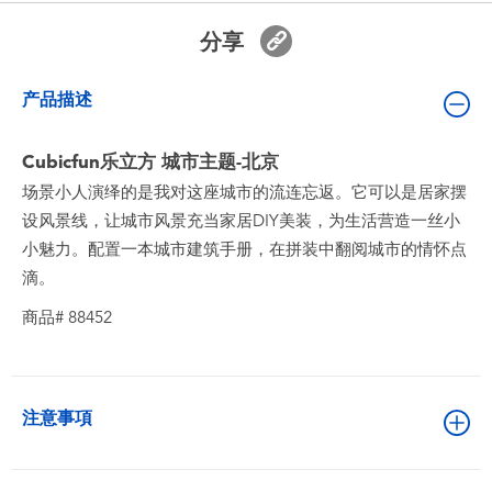
婴儿及学前玩具
分享
电池
产品描述
新登场
Cubicfun乐立方 城市主题-北京
场景小人演绎的是我对这座城市的流连忘返。它可以是居家摆
玩具促销
设风景线，让城市风景充当家居DIY美装，为生活营造一丝小
小魅力。配置一本城市建筑手册，在拼装中翻阅城市的情怀点
玩具清货
滴。
商品# 88452
注意事項