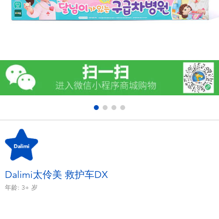
电子玩具
游戏及拼图系列
益智学习玩具
户外及运动产品
派对用品
模仿，化妆及造型系列
毛绒公仔玩具
Dalimi太伶美 救护车DX
年龄:
3+
岁
夏日