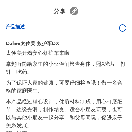
婴儿及学前玩具
分享
电池
产品描述
新登场
Dalimi太伶美 救护车DX
太伶美开着安心救护车来啦！
玩具促销
拿起听筒给家里的小伙伴们检查身体，照X光片，打
针，吃药。
玩具清货
为了保证大家的健康，可要仔细检查哦！做一名合
格的家庭医生。
本产品经过精心设计，优质材料制成，用心打磨细
节，边缘光滑，制作精良。适合小朋友玩耍，也可
以与其他小朋友一起分享，和父母同玩，促进亲子
关系发展。