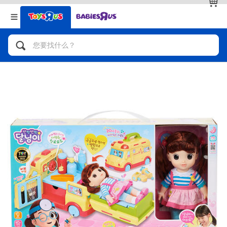
返回
返回
分类目录
品牌
查看全部
人气英雄，角色扮演，射击玩具
自行车，滑板车，骑乘车
拼砌组合及乐高LEGO
玩具车，货车，火车及遥控系列
手工艺，文具，蜡笔，泥胶，画板
娃娃，芭比，收藏公仔