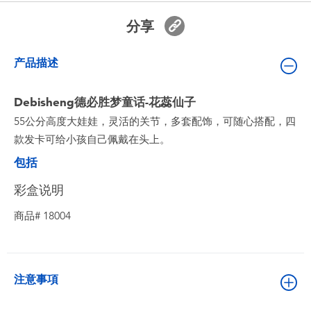
婴儿及学前玩具
分享
电池
产品描述
新登场
Debisheng德必胜梦童话-花蕊仙子
55公分高度大娃娃，灵活的关节，多套配饰，可随心搭配，四
玩具促销
款发卡可给小孩自己佩戴在头上。
包括
玩具清货
彩盒说明
商品# 18004
注意事項