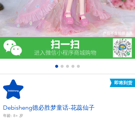
电子玩具
游戏及拼图系列
益智学习玩具
户外及运动产品
派对用品
即将到货
模仿，化妆及造型系列
毛绒公仔玩具
Debisheng德必胜梦童话-花蕊仙子
年龄:
8+
岁
夏日