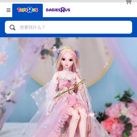
返回
返回
分类目录
品牌
查看全部
人气英雄，角色扮演，射击玩具
自行车，滑板车，骑乘车
拼砌组合及乐高LEGO
玩具车，货车，火车及遥控系列
手工艺，文具，蜡笔，泥胶，画板
娃娃，芭比，收藏公仔