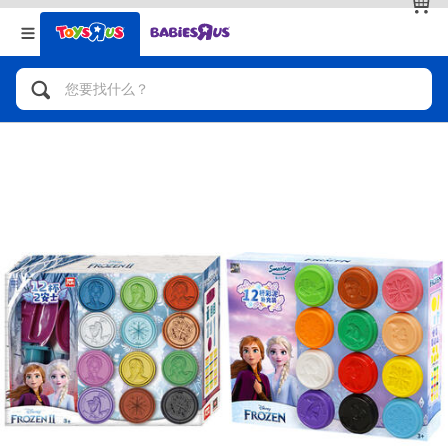
返回
返回
分类目录
品牌
查看全部
人气英雄，角色扮演，射击玩具
自行车，滑板车，骑乘车
拼砌组合及乐高LEGO
玩具车，货车，火车及遥控系列
手工艺，文具，蜡笔，泥胶，画板
娃娃，芭比，收藏公仔