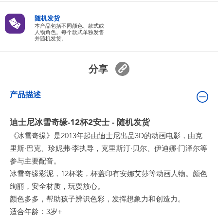
婴儿及学前玩具
随机发货
本产品包括不同颜色、款式或
人物角色。每个款式单独发售
电池
并随机发货。
新登场
分享
玩具促销
产品描述
玩具清货
迪士尼冰雪奇缘-12杯2安士 - 随机发货
《冰雪奇缘》是2013年起由迪士尼出品3D的动画电影，由克
里斯·巴克、珍妮弗·李执导，克里斯汀·贝尔、伊迪娜·门泽尔等
参与主要配音。
冰雪奇缘彩泥，12杯装，杯盖印有安娜艾莎等动画人物。颜色
绚丽，安全材质，玩耍放心。
颜色多多，帮助孩子辨识色彩，发挥想象力和创造力。
适合年龄：3岁+