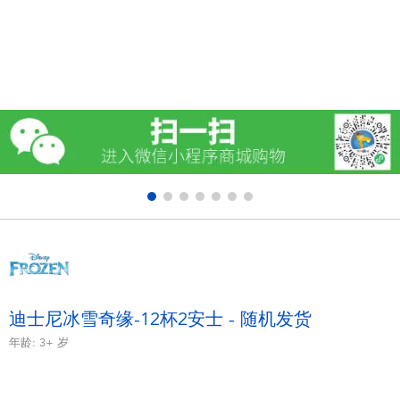
电子玩具
游戏及拼图系列
益智学习玩具
户外及运动产品
派对用品
模仿，化妆及造型系列
毛绒公仔玩具
迪士尼冰雪奇缘-12杯2安士 - 随机发货
年龄:
3+
岁
夏日