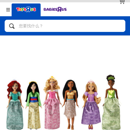
返回
返回
分类目录
品牌
查看全部
人气英雄，角色扮演，射击玩具
自行车，滑板车，骑乘车
拼砌组合及乐高LEGO
玩具车，货车，火车及遥控系列
手工艺，文具，蜡笔，泥胶，画板
娃娃，芭比，收藏公仔