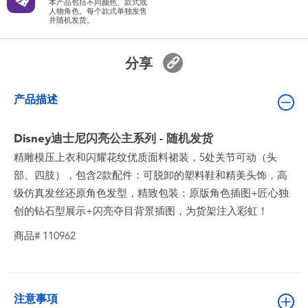
本产品包括不同颜色、款式或
婴儿及学前玩具
人物角色。每个款式单独发售
并随机发货。
电池
分享
新登场
产品描述
玩具促销
Disney迪士尼闪亮公主系列 - 随机发货
精雕模压上衣和闪耀花纹优质面料裙装​，5处关节可动（头
玩具清货
部、四肢），包含2款配件：可脱卸的塑料鞋和精美头饰，高
级仿真发丝还原角色发型，精致包装：原版角色插图+匠心独
创的钻石型展示+闪亮夺目背景插图，为货架注入彩虹！
商品# 110962
注意事項