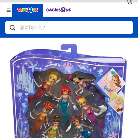
返回
返回
分类目录
品牌
查看全部
人气英雄，角色扮演，射击玩具
自行车，滑板车，骑乘车
拼砌组合及乐高LEGO
玩具车，货车，火车及遥控系列
手工艺，文具，蜡笔，泥胶，画板
娃娃，芭比，收藏公仔