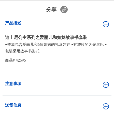
婴儿及学前玩具
分享
电池
产品描述
新登场
迪士尼公主系列之爱丽儿和姐妹故事书套装
•整套包含爱丽儿和6位姐妹的礼盒娃娃 •有塑膜的闪光尾巴 •
玩具促销
包装采用故事书形式
商品# 42695
玩具清货
注意事項
送货信息