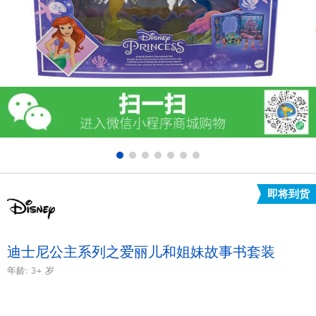
电子玩具
游戏及拼图系列
益智学习玩具
户外及运动产品
派对用品
即将到货
模仿，化妆及造型系列
毛绒公仔玩具
迪士尼公主系列之爱丽儿和姐妹故事书套装
年龄:
3+
岁
夏日