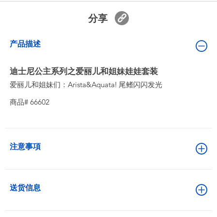
婴儿及学前玩具
分享
电池
产品描述
新登场
迪士尼公主系列之爱丽儿和姐妹娃娃套装
爱丽儿和姐妹们：Arista&Aquata! 尾鳍闪闪发光
玩具促销
商品# 66602
玩具清货
注意事項
送货信息