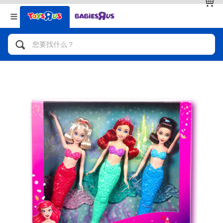
返回
返回
分类目录
品牌
查看全部
人气英雄，角色扮演，射击玩具
自行车，滑板车，骑乘车
拼砌组合及乐高LEGO
玩具车，货车，火车及遥控系列
手工艺，文具，蜡笔，泥胶，画板
娃娃，芭比，收藏公仔