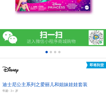
电子玩具
游戏及拼图系列
益智学习玩具
户外及运动产品
派对用品
即将到货
模仿，化妆及造型系列
毛绒公仔玩具
迪士尼公主系列之爱丽儿和姐妹娃娃套装
年龄:
3+
岁
夏日