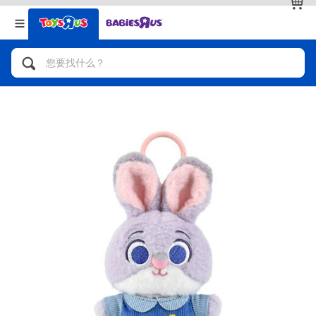
返回
返回
分类目录
品牌
查看全部
人气英雄，角色扮演，射击玩具
自行车，滑板车，骑乘车
拼砌组合及乐高LEGO
玩具车，货车，火车及遥控系列
手工艺，文具，蜡笔，泥胶，画板
娃娃，芭比，收藏公仔