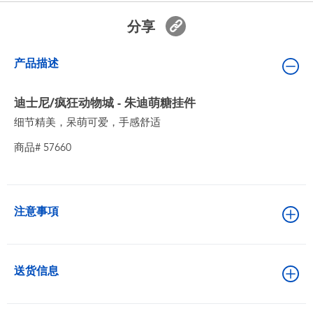
婴儿及学前玩具
分享
电池
产品描述
新登场
迪士尼/疯狂动物城 - 朱迪萌糖挂件
细节精美，呆萌可爱，手感舒适
玩具促销
商品# 57660
玩具清货
注意事項
送货信息