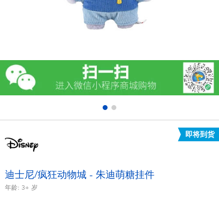
电子玩具
游戏及拼图系列
益智学习玩具
户外及运动产品
派对用品
即将到货
模仿，化妆及造型系列
毛绒公仔玩具
迪士尼/疯狂动物城 - 朱迪萌糖挂件
年龄:
3+
岁
夏日