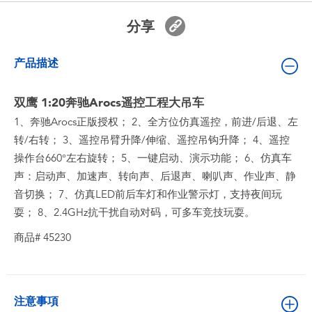
婴儿及学前玩具
分享
电池
产品描述
新登场
双鹰 1:20奔驰Arocs遥控工程大吊车
1、奔驰Arocs正版授权； 2、全方位仿真遥控，前进/后退、左
玩具促销
转/右转； 3、遥控吊臂升降/伸缩、遥控吊钩升降； 4、遥控
操作台660°左右旋转； 5、一键启动、演示功能； 6、仿真车
玩具清货
声：启动声、加速声、转向声、后退声、喇叭声、作业声、静
音切换； 7、仿真LED前后车灯和作业警示灯，支持夜间玩
耍； 8、2.4GHz抗干扰自动对码，可多车竞技玩耍。
商品# 45230
注意事項