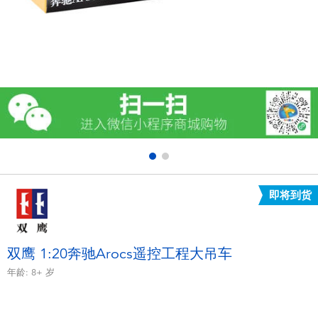
电子玩具
游戏及拼图系列
益智学习玩具
户外及运动产品
派对用品
即将到货
模仿，化妆及造型系列
毛绒公仔玩具
双鹰 1:20奔驰Arocs遥控工程大吊车
年龄:
8+
岁
夏日