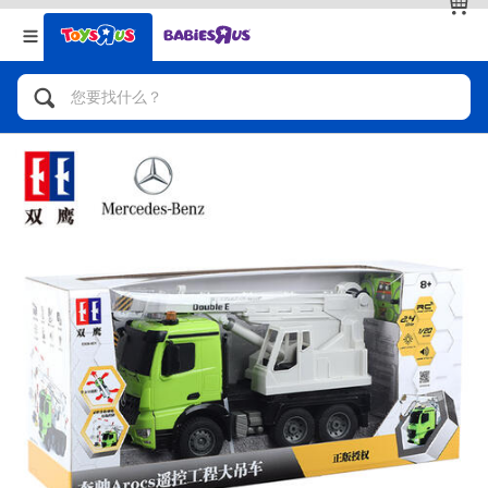
返回
返回
分类目录
品牌
查看全部
人气英雄，角色扮演，射击玩具
自行车，滑板车，骑乘车
拼砌组合及乐高LEGO
玩具车，货车，火车及遥控系列
手工艺，文具，蜡笔，泥胶，画板
娃娃，芭比，收藏公仔