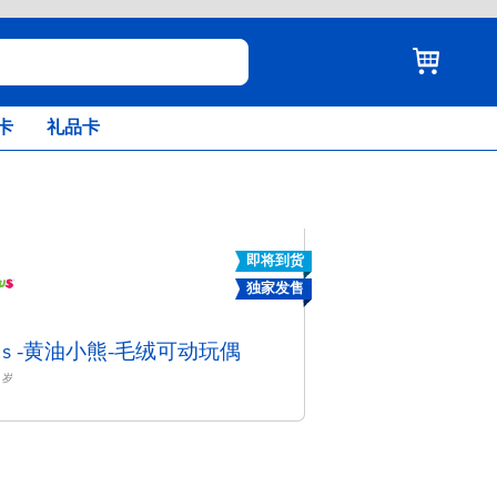
卡
礼品卡
即将到货
独家发售
ctus -黄油小熊-毛绒可动玩偶
岁