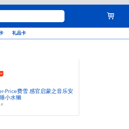
卡
礼品卡
her-Price费雪 感官启蒙之音乐安
睡小水獭
岁