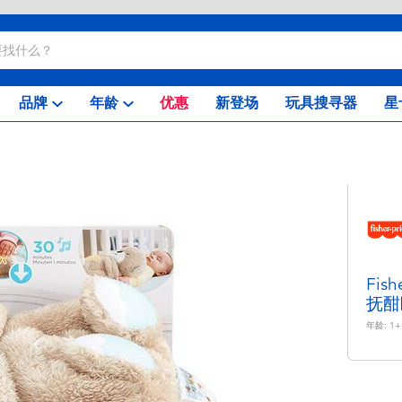
品牌
年龄
优惠
新登场
玩具搜寻器
星
Fis
抚酣
年龄:
1+