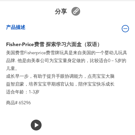
婴儿及学前玩具
分享
电池
产品描述
新登场
Fisher-Price费雪 探索学习六面盒（双语）
美国费雪Fisherprice费雪牌玩具是来自美国的一个婴幼儿玩具
玩具促销
品牌. 他是由美泰公司为宝宝量身定做的，比较适合0－5岁的
儿童。
玩具清货
成长早一步，有助于提升手眼协调能力，点亮宝宝大脑
益智启蒙，培养宝宝早期感官认知，陪伴宝宝快乐成长
适合年龄：1-3岁
商品# 65296