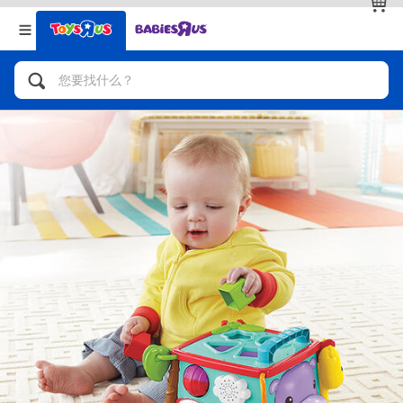
返回
返回
分类目录
品牌
查看全部
人气英雄，角色扮演，射击玩具
自行车，滑板车，骑乘车
拼砌组合及乐高LEGO
玩具车，货车，火车及遥控系列
手工艺，文具，蜡笔，泥胶，画板
娃娃，芭比，收藏公仔