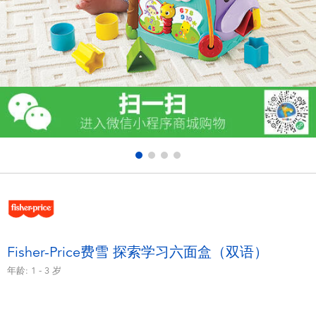
电子玩具
游戏及拼图系列
益智学习玩具
户外及运动产品
派对用品
模仿，化妆及造型系列
毛绒公仔玩具
Fisher-Price费雪 探索学习六面盒（双语）
年龄:
1 - 3
岁
夏日