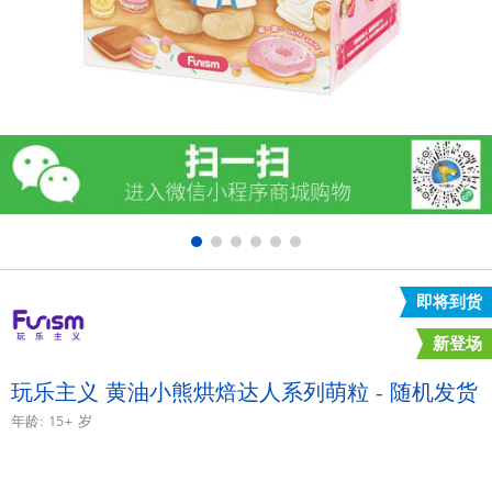
电子玩具
游戏及拼图系列
益智学习玩具
户外及运动产品
派对用品
即将到货
模仿，化妆及造型系列
新登场
毛绒公仔玩具
玩乐主义 黄油小熊烘焙达人系列萌粒 - 随机发货
年龄:
15+
岁
夏日