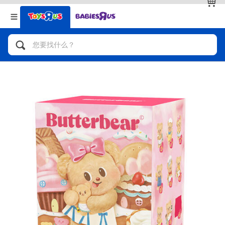
返回
返回
分类目录
品牌
查看全部
人气英雄，角色扮演，射击玩具
自行车，滑板车，骑乘车
拼砌组合及乐高LEGO
玩具车，货车，火车及遥控系列
手工艺，文具，蜡笔，泥胶，画板
娃娃，芭比，收藏公仔