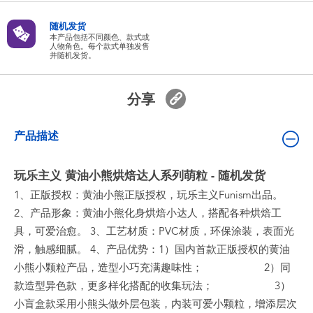
婴儿及学前玩具
随机发货
本产品包括不同颜色、款式或
人物角色。每个款式单独发售
电池
并随机发货。
新登场
分享
玩具促销
产品描述
玩具清货
玩乐主义 黄油小熊烘焙达人系列萌粒 - 随机发货
1、正版授权：黄油小熊正版授权，玩乐主义Funism出品。
2、产品形象：黄油小熊化身烘焙小达人，搭配各种烘焙工
具，可爱治愈。 3、工艺材质：PVC材质，环保涂装，表面光
滑，触感细腻。 4、产品优势：1）国内首款正版授权的黄油
小熊小颗粒产品，造型小巧充满趣味性； 2）同
款造型异色款，更多样化搭配的收集玩法； 3）
小盲盒款采用小熊头做外层包装，内装可爱小颗粒，增添层次