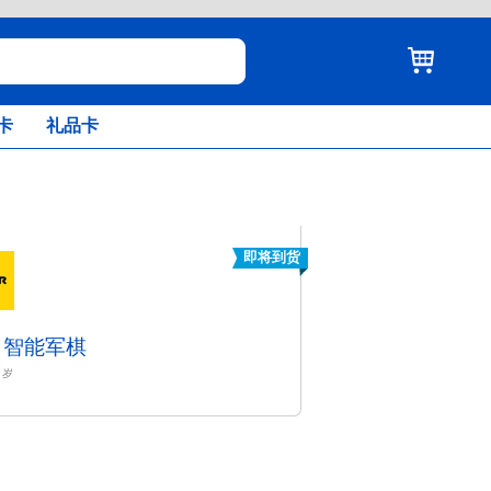
卡
礼品卡
即将到货
 智能军棋
岁