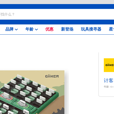
品牌
年龄
优惠
新登场
玩具搜寻器
星
计客
年龄:
6+