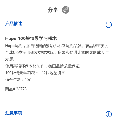
婴儿及学前玩具
分享
电池
产品描述
新登场
Hape 100块情景学习积木
Hape玩具，源自德国的婴幼儿木制玩具品牌。该品牌主要为
玩具促销
全球0-6岁宝贝研发益智木玩，启蒙和促进儿童的健康成长与
发展。
玩具清货
使用高端环保木材制作，德国品牌质量保证
100块情景学习积木+12块地垫拼图
适合年龄：1岁+
商品# 36773
注意事項