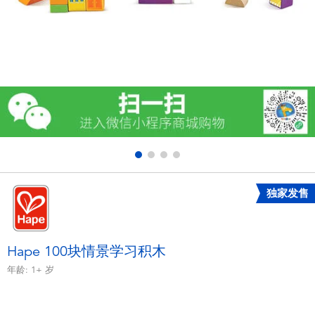
电子玩具
游戏及拼图系列
益智学习玩具
户外及运动产品
派对用品
独家发售
模仿，化妆及造型系列
毛绒公仔玩具
Hape 100块情景学习积木
年龄:
1+
岁
夏日