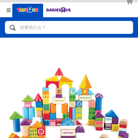
返回
返回
分类目录
品牌
查看全部
人气英雄，角色扮演，射击玩具
自行车，滑板车，骑乘车
拼砌组合及乐高LEGO
玩具车，货车，火车及遥控系列
手工艺，文具，蜡笔，泥胶，画板
娃娃，芭比，收藏公仔