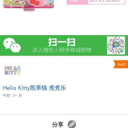
电子玩具
游戏及拼图系列
益智学习玩具
户外及运动产品
hot!
派对用品
模仿，化妆及造型系列
Hello Kitty凯蒂猫 煮煮乐
年龄:
3+
岁
毛绒公仔玩具
夏日
分享