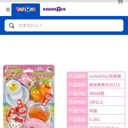
返回
返回
分类目录
品牌
查看全部
人气英雄，角色扮演，射击玩具
自行车，滑板车，骑乘车
拼砌组合及乐高LEGO
玩具车，货车，火车及遥控系列
手工艺，文具，蜡笔，泥胶，画板
娃娃，芭比，收藏公仔