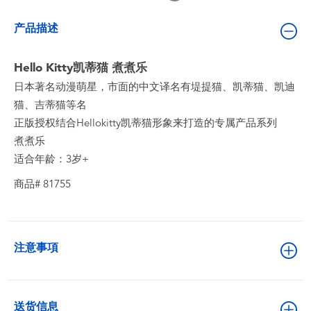
婴儿及学前玩具
产品描述
电池
Hello Kitty凯蒂猫 煮煮乐
日本著名动漫萌星，市面的中文译名有堤提猫、凯蒂猫、凯迪
新登场
猫、吉蒂猫等名
正版授权结合Hellokitty凯蒂猫形象来打造的专属产品系列
玩具促销
煮煮乐
适合年龄：3岁+
玩具清货
商品# 81755
注意事項
送货信息