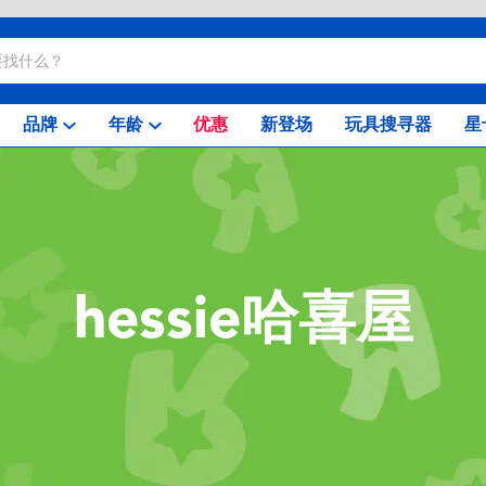
品牌
年龄
优惠
新登场
玩具搜寻器
星
hessie哈喜屋