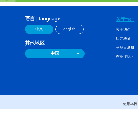
语言 | language
关于"R"
中文
english
关于我们
店铺地址
其他地区
商品目录册
中国
杰菲趣味区
使用本网