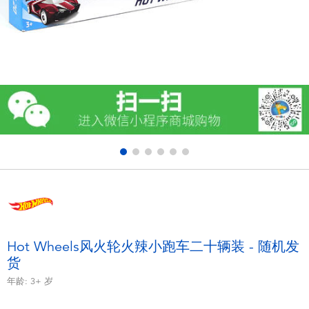
电子玩具
游戏及拼图系列
益智学习玩具
户外及运动产品
派对用品
模仿，化妆及造型系列
毛绒公仔玩具
Hot Wheels风火轮火辣小跑车二十辆装 - 随机发
货
夏日
年龄:
3+
岁