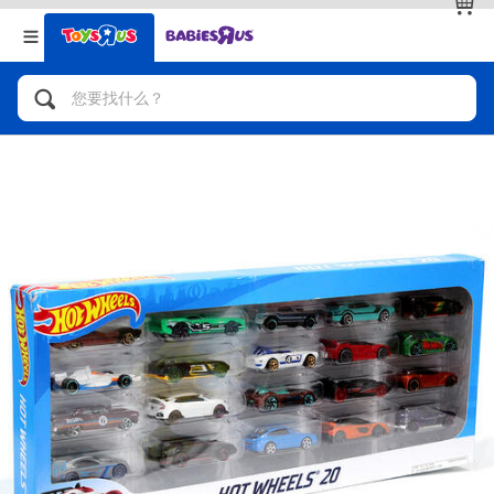
返回
返回
分类目录
品牌
查看全部
人气英雄，角色扮演，射击玩具
自行车，滑板车，骑乘车
拼砌组合及乐高LEGO
玩具车，货车，火车及遥控系列
手工艺，文具，蜡笔，泥胶，画板
娃娃，芭比，收藏公仔