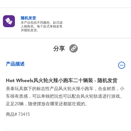
婴儿及学前玩具
随机发货
电池
本产品包括不同颜色、款式或
人物角色。每个款式单独发售
并随机发货。
新登场
分享
玩具促销
产品描述
玩具清货
Hot Wheels风火轮火辣小跑车二十辆装 - 随机发货
美泰玩具旗下的标志性产品风火轮火辣小跑车，合金材质，小
车很有质感，可以单独把玩也可以配合风火轮轨道进行游戏。
足足20辆，随便摆放在哪里还都挺壮观的。
商品# 73415