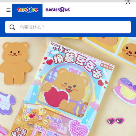
返回
返回
分类目录
品牌
查看全部
人气英雄，角色扮演，射击玩具
自行车，滑板车，骑乘车
拼砌组合及乐高LEGO
玩具车，货车，火车及遥控系列
手工艺，文具，蜡笔，泥胶，画板
娃娃，芭比，收藏公仔