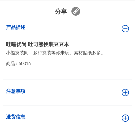
婴儿及学前玩具
分享
电池
产品描述
新登场
哇噻优尚 吐司熊换装豆豆本
小熊换装间，多种换装等你来玩。素材贴纸多多。
玩具促销
商品# 50016
玩具清货
注意事項
送货信息