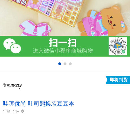
电子玩具
游戏及拼图系列
益智学习玩具
户外及运动产品
派对用品
即将到货
模仿，化妆及造型系列
毛绒公仔玩具
哇噻优尚 吐司熊换装豆豆本
年龄:
14+
岁
夏日