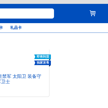
卡
礼品卡
即将到货
独家发售
皇禁军 太阳卫 装备守
军卫士