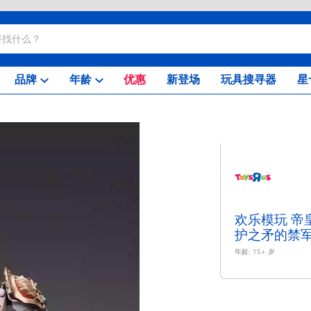
品牌
年龄
优惠
新登场
玩具搜寻器
星
欢乐模玩 帝
护之矛的禁
年龄:
15+
岁