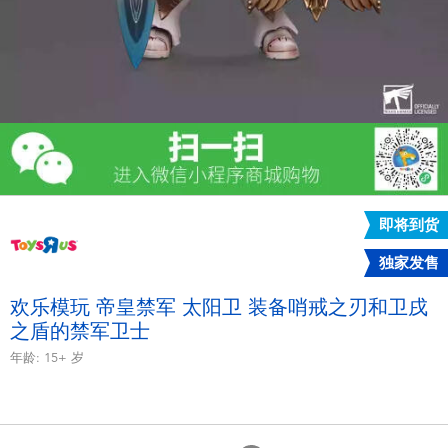
电子玩具
游戏及拼图系列
益智学习玩具
户外及运动产品
即将到货
派对用品
独家发售
模仿，化妆及造型系列
欢乐模玩 帝皇禁军 太阳卫 装备哨戒之刃和卫戌
之盾的禁军卫士
毛绒公仔玩具
年龄:
15+
岁
夏日