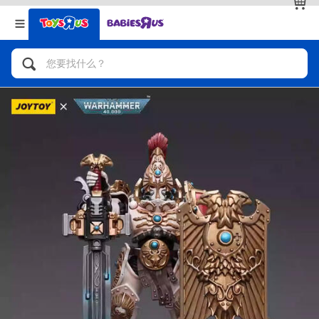
返回
返回
分类目录
品牌
查看全部
人气英雄，角色扮演，射击玩具
自行车，滑板车，骑乘车
拼砌组合及乐高LEGO
玩具车，货车，火车及遥控系列
手工艺，文具，蜡笔，泥胶，画板
娃娃，芭比，收藏公仔