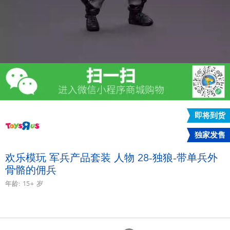
电子玩具
游戏及拼图系列
益智学习玩具
户外及运动产品
即将到货
派对用品
独家发售
模仿，化妆及造型系列
欢乐模玩 军兵产品套装 人物 28-独狼-带单兵外
骨骼的佣兵
毛绒公仔玩具
年龄:
15+
岁
夏日