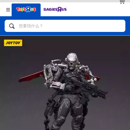
返回
返回
分类目录
品牌
查看全部
人气英雄，角色扮演，射击玩具
自行车，滑板车，骑乘车
拼砌组合及乐高LEGO
玩具车，货车，火车及遥控系列
手工艺，文具，蜡笔，泥胶，画板
娃娃，芭比，收藏公仔