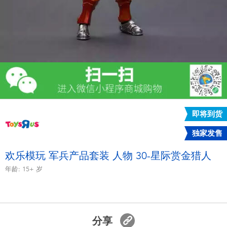
电子玩具
游戏及拼图系列
益智学习玩具
户外及运动产品
即将到货
派对用品
独家发售
模仿，化妆及造型系列
欢乐模玩 军兵产品套装 人物 30-星际赏金猎人
年龄:
15+
岁
毛绒公仔玩具
夏日
分享