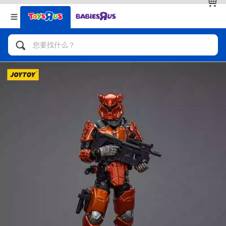
返回
返回
分类目录
品牌
查看全部
人气英雄，角色扮演，射击玩具
自行车，滑板车，骑乘车
拼砌组合及乐高LEGO
玩具车，货车，火车及遥控系列
手工艺，文具，蜡笔，泥胶，画板
娃娃，芭比，收藏公仔