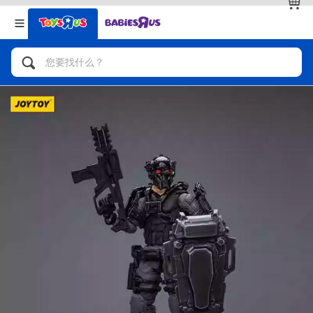
返回
返回
分类目录
品牌
查看全部
人气英雄，角色扮演，射击玩具
自行车，滑板车，骑乘车
拼砌组合及乐高LEGO
玩具车，货车，火车及遥控系列
手工艺，文具，蜡笔，泥胶，画板
娃娃，芭比，收藏公仔