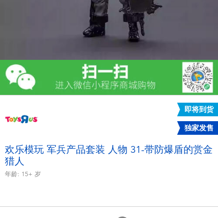
电子玩具
游戏及拼图系列
益智学习玩具
户外及运动产品
即将到货
派对用品
独家发售
模仿，化妆及造型系列
欢乐模玩 军兵产品套装 人物 31-带防爆盾的赏金
猎人
毛绒公仔玩具
年龄:
15+
岁
夏日