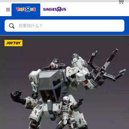
返回
返回
分类目录
品牌
查看全部
人气英雄，角色扮演，射击玩具
自行车，滑板车，骑乘车
拼砌组合及乐高LEGO
玩具车，货车，火车及遥控系列
手工艺，文具，蜡笔，泥胶，画板
娃娃，芭比，收藏公仔