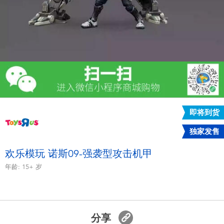
电子玩具
游戏及拼图系列
益智学习玩具
户外及运动产品
即将到货
派对用品
独家发售
模仿，化妆及造型系列
欢乐模玩 诺斯09-强袭型攻击机甲
年龄:
15+
岁
毛绒公仔玩具
夏日
分享