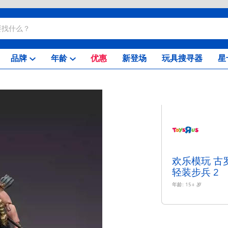
品牌
年龄
优惠
新登场
玩具搜寻器
星
欢乐模玩 古
轻装步兵 2
年龄:
15+
岁