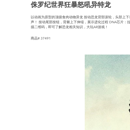
侏罗纪世界狂暴怒吼异特龙
以动画为原型的顶级食肉动物异龙 按动恐龙背部滚轮，头部上
声！ 按动尾部按钮，背棘上下伸缩，展示进化过程 DNA芯片：拉
描二维码，即可了解恐龙相关知识，大玩AR游戏！
商品# 37491