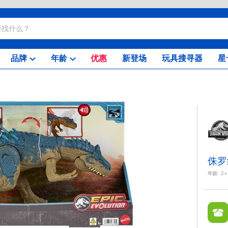
品牌
年龄
优惠
新登场
玩具搜寻器
星
侏罗
年龄:
2+