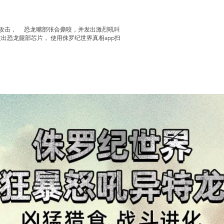
下攻击， 恐龙嘴部张合撕咬，并发出激烈吼叫
出恐龙腿部芯片， 使用侏罗纪世界真相app扫