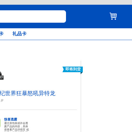
卡
礼品卡
即将到货
纪世界狂暴怒吼异特龙
岁
惊喜透露
通过原包装或许会透
露产品的内容，具体
请查看产品详情页 或