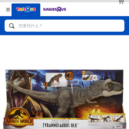
返回
返回
分类目录
品牌
查看全部
人气英雄，角色扮演，射击玩具
自行车，滑板车，骑乘车
拼砌组合及乐高LEGO
玩具车，货车，火车及遥控系列
手工艺，文具，蜡笔，泥胶，画板
娃娃，芭比，收藏公仔