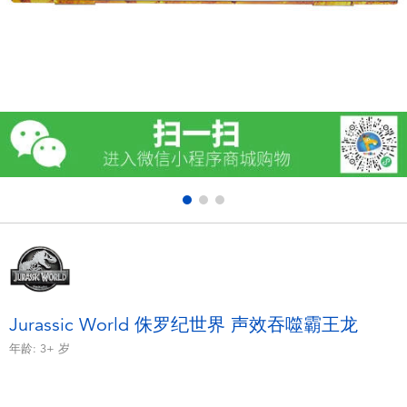
电子玩具
游戏及拼图系列
益智学习玩具
户外及运动产品
派对用品
模仿，化妆及造型系列
毛绒公仔玩具
Jurassic World 侏罗纪世界 声效吞噬霸王龙
年龄:
3+
岁
夏日