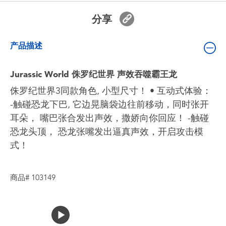
婴儿及学前玩具
分享
电池
产品描述
新登场
Jurassic World 侏罗纪世界 声效吞噬霸王龙
侏罗纪世界3同款角色, 小型尺寸！ • 互动式体验：
玩具促销
-触碰恐龙下巴, 它边晃脑袋边往前移动，同时张开
耳朵， 嘴巴张合发出声效，撒娇向你回应！ -触碰
玩具清货
恐龙头顶， 恐龙张嘴发出逼真声效，开启攻击模
式！
商品# 103149