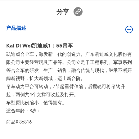
婴儿及学前玩具
分享
电池
产品描述
新登场
Kai Di Wei凯迪威1：55吊车
凯迪威合金车，激发新一代的创造力。广东凯迪威文化股份有
玩具促销
限公司主要经营玩具产品等。公司立足于工程系列、军事系列
等合金车的研发、生产、销售，融合传统与现代，继承不断开
玩具清货
阔新视野，扩大新领域，迈上新台阶。
吊车动力平台可转动，7节起重臂伸缩，后搅轮可将吊钩升
起，两侧共4个支撑可收起及打开。
车型原比例缩小，值得拥有。
适合年龄：8岁+
商品# 86816