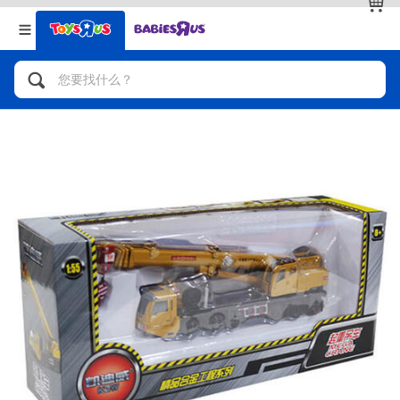
返回
返回
分类目录
品牌
查看全部
人气英雄，角色扮演，射击玩具
自行车，滑板车，骑乘车
拼砌组合及乐高LEGO
玩具车，货车，火车及遥控系列
手工艺，文具，蜡笔，泥胶，画板
娃娃，芭比，收藏公仔