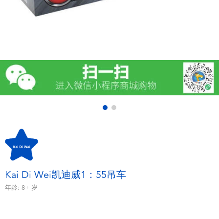
电子玩具
游戏及拼图系列
益智学习玩具
户外及运动产品
派对用品
模仿，化妆及造型系列
毛绒公仔玩具
Kai Di Wei凯迪威1：55吊车
年龄:
8+
岁
夏日