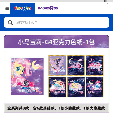
返回
返回
分类目录
品牌
查看全部
人气英雄，角色扮演，射击玩具
自行车，滑板车，骑乘车
拼砌组合及乐高LEGO
玩具车，货车，火车及遥控系列
手工艺，文具，蜡笔，泥胶，画板
娃娃，芭比，收藏公仔