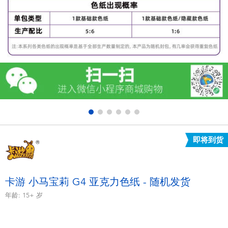
电子玩具
游戏及拼图系列
益智学习玩具
户外及运动产品
派对用品
即将到货
模仿，化妆及造型系列
毛绒公仔玩具
卡游 小马宝莉 G4 亚克力色纸 - 随机发货
年龄:
15+
岁
夏日