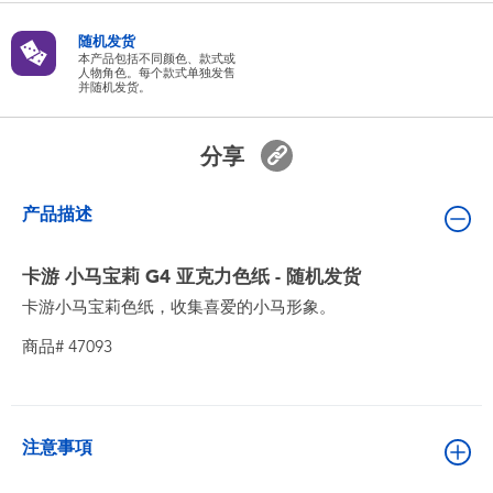
婴儿及学前玩具
随机发货
本产品包括不同颜色、款式或
人物角色。每个款式单独发售
电池
并随机发货。
新登场
分享
玩具促销
产品描述
玩具清货
卡游 小马宝莉 G4 亚克力色纸 - 随机发货
卡游小马宝莉色纸，收集喜爱的小马形象。
商品# 47093
注意事項