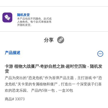
婴儿及学前玩具
随机发货
电池
本产品包括不同颜色、款式或
人物角色。每个款式单独发售
并随机发货。
新登场
分享
玩具促销
产品描述
玩具清货
卡游 植物大战僵尸-奇妙自然之旅-超时空历险 - 随机发
货
产品为突出的“恐龙危机”作为首弹产品主题，主打游戏 中“恐
龙危机”关卡里的专属植物和僵尸，打造出一 个深受孩子们喜
欢的恐龙乐园。 产品内5张一包，一盒30包
商品# 33073