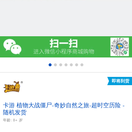
电子玩具
游戏及拼图系列
益智学习玩具
户外及运动产品
派对用品
即将到货
模仿，化妆及造型系列
毛绒公仔玩具
卡游 植物大战僵尸-奇妙自然之旅-超时空历险 -
随机发货
夏日
年龄:
8+
岁