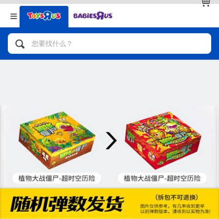
返回
返回
分类目录
品牌
查看全部
人气英雄，角色扮演，射击玩具
自行车，滑板车，骑乘车
拼砌组合及乐高LEGO
玩具车，货车，火车及遥控系列
手工艺，文具，蜡笔，泥胶，画板
娃娃，芭比，收藏公仔