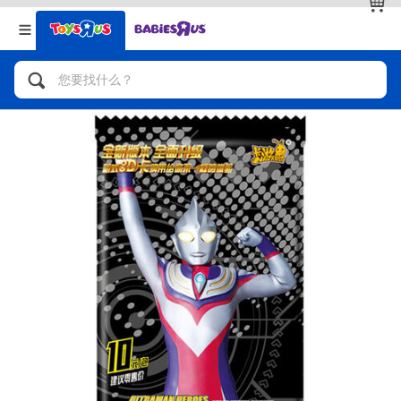
返回
返回
分类目录
品牌
查看全部
人气英雄，角色扮演，射击玩具
自行车，滑板车，骑乘车
拼砌组合及乐高LEGO
玩具车，货车，火车及遥控系列
手工艺，文具，蜡笔，泥胶，画板
娃娃，芭比，收藏公仔