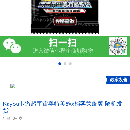
电子玩具
游戏及拼图系列
益智学习玩具
户外及运动产品
派对用品
独家发售
模仿，化妆及造型系列
毛绒公仔玩具
Kayou卡游超宇宙奥特英雄x档案荣耀版 随机发
货
夏日
年龄:
3+
岁