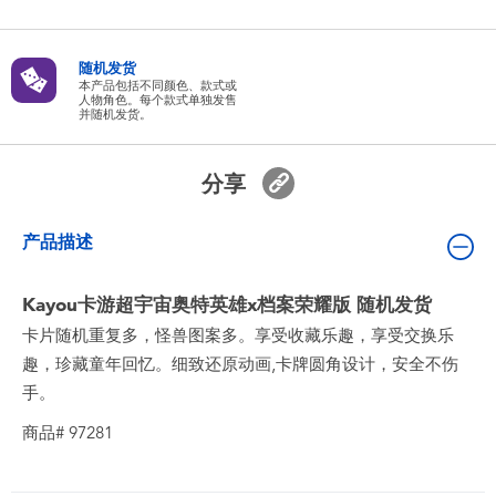
婴儿及学前玩具
随机发货
电池
本产品包括不同颜色、款式或
人物角色。每个款式单独发售
并随机发货。
新登场
分享
玩具促销
产品描述
玩具清货
Kayou卡游超宇宙奥特英雄x档案荣耀版 随机发货
卡片随机重复多，怪兽图案多。享受收藏乐趣，享受交换乐
趣，珍藏童年回忆。细致还原动画,卡牌圆角设计，安全不伤
手。
商品# 97281