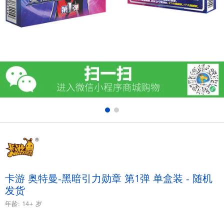
电子玩具
游戏及拼图系列
益智学习玩具
户外及运动产品
派对用品
模仿，化妆及造型系列
毛绒公仔玩具
卡游 奥特曼-黑暗引力勋章 第1弹 单盒装 - 随机
发货
夏日
年龄:
14+
岁