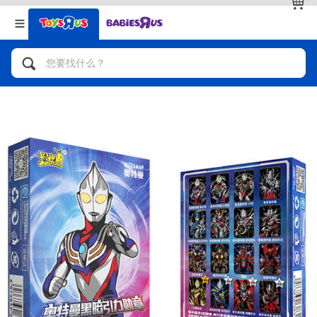
返回
返回
分类目录
品牌
查看全部
人气英雄，角色扮演，射击玩具
自行车，滑板车，骑乘车
拼砌组合及乐高LEGO
玩具车，货车，火车及遥控系列
手工艺，文具，蜡笔，泥胶，画板
娃娃，芭比，收藏公仔