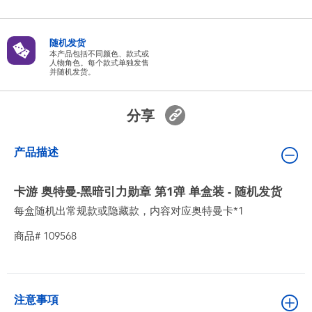
婴儿及学前玩具
随机发货
电池
本产品包括不同颜色、款式或
人物角色。每个款式单独发售
并随机发货。
新登场
分享
玩具促销
产品描述
玩具清货
卡游 奥特曼-黑暗引力勋章 第1弹 单盒装 - 随机发货
每盒随机出常规款或隐藏款，内容对应奥特曼卡*1
商品# 109568
注意事項