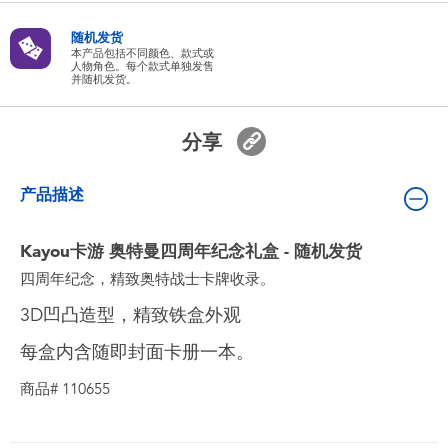
婴儿及学前玩具
随机发货
本产品包括不同颜色、款式或
人物角色。每个款式单独发售
电池
并随机发货。
新登场
分享
玩具促销
产品描述
玩具清货
Kayou卡游 奥特曼四周年纪念礼盒 - 随机发货
四周年纪念，精致奥特战士卡牌收录。
3D凹凸造型，精致铁盒外观
每盒内含随即封面卡册一本。
商品# 110655