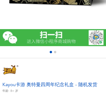
电子玩具
游戏及拼图系列
益智学习玩具
户外及运动产品
派对用品
模仿，化妆及造型系列
毛绒公仔玩具
Kayou卡游 奥特曼四周年纪念礼盒 - 随机发货
年龄:
8+
岁
夏日