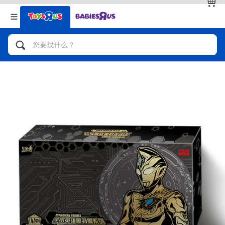
返回
返回
分类目录
品牌
查看全部
人气英雄，角色扮演，射击玩具
自行车，滑板车，骑乘车
拼砌组合及乐高LEGO
玩具车，货车，火车及遥控系列
手工艺，文具，蜡笔，泥胶，画板
娃娃，芭比，收藏公仔