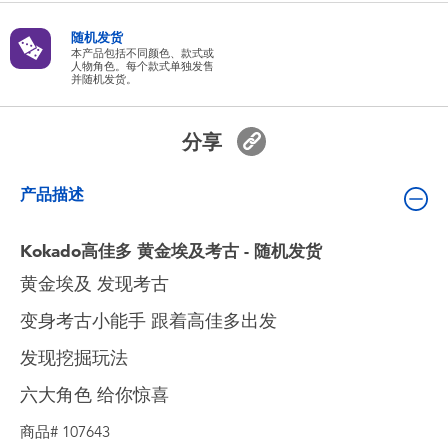
婴儿及学前玩具
随机发货
本产品包括不同颜色、款式或
人物角色。每个款式单独发售
电池
并随机发货。
新登场
分享
玩具促销
产品描述
玩具清货
Kokado高佳多 黄金埃及考古 - 随机发货
黄金埃及 发现考古
变身考古小能手 跟着高佳多出发
发现挖掘玩法
六大角色 给你惊喜
商品# 107643