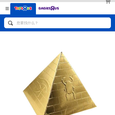
返回
返回
分类目录
品牌
查看全部
人气英雄，角色扮演，射击玩具
自行车，滑板车，骑乘车
拼砌组合及乐高LEGO
玩具车，货车，火车及遥控系列
手工艺，文具，蜡笔，泥胶，画板
娃娃，芭比，收藏公仔