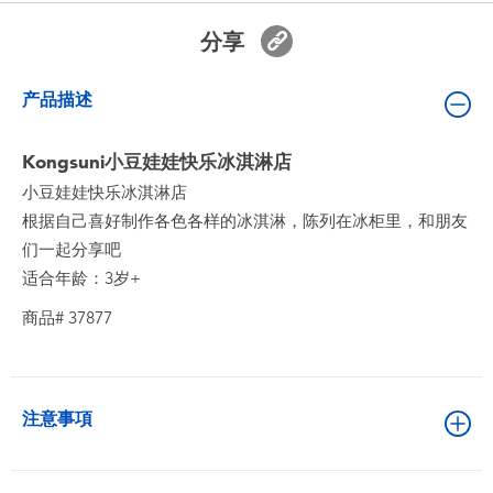
婴儿及学前玩具
分享
电池
产品描述
新登场
Kongsuni小豆娃娃快乐冰淇淋店
小豆娃娃快乐冰淇淋店
玩具促销
根据自己喜好制作各色各样的冰淇淋，陈列在冰柜里，和朋友
们一起分享吧
玩具清货
适合年龄：3岁+
商品# 37877
注意事項