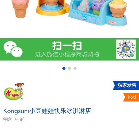
电子玩具
游戏及拼图系列
益智学习玩具
户外及运动产品
派对用品
独家发售
模仿，化妆及造型系列
hot!
毛绒公仔玩具
Kongsuni小豆娃娃快乐冰淇淋店
年龄:
3+
岁
夏日