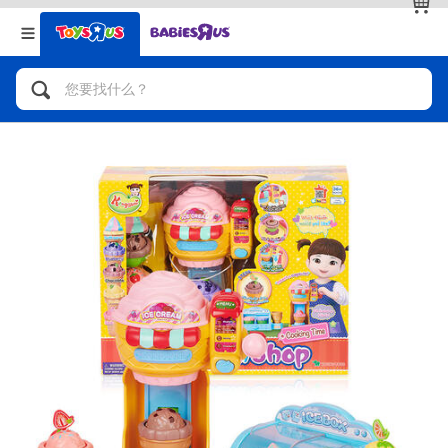
返回
返回
分类目录
品牌
查看全部
人气英雄，角色扮演，射击玩具
自行车，滑板车，骑乘车
拼砌组合及乐高LEGO
玩具车，货车，火车及遥控系列
手工艺，文具，蜡笔，泥胶，画板
娃娃，芭比，收藏公仔