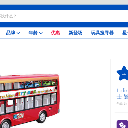
品牌
年龄
优惠
新登场
玩具搜寻器
星
Le
士 
年龄:
3+