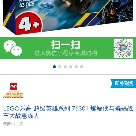
电子玩具
游戏及拼图系列
益智学习玩具
户外及运动产品
派对用品
即将到货
模仿，化妆及造型系列
毛绒公仔玩具
LEGO乐高 超级英雄系列 76301 蝙蝠侠与蝙蝠战
车大战急冻人
夏日
年龄:
4+
岁