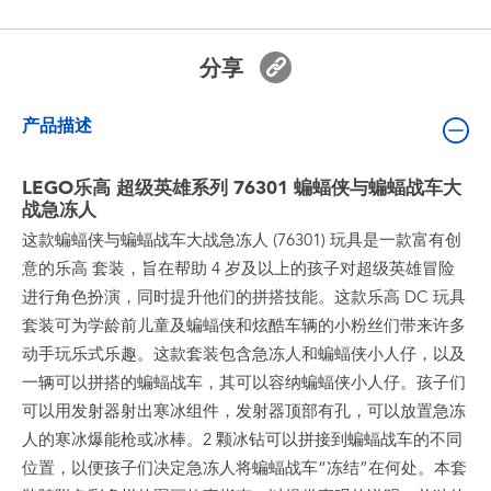
婴儿及学前玩具
分享
电池
产品描述
新登场
LEGO乐高 超级英雄系列 76301 蝙蝠侠与蝙蝠战车大
玩具促销
战急冻人
这款蝙蝠侠与蝙蝠战车大战急冻人 (76301) 玩具是一款富有创
玩具清货
意的乐高 套装，旨在帮助 4 岁及以上的孩子对超级英雄冒险
进行角色扮演，同时提升他们的拼搭技能。这款乐高 DC 玩具
套装可为学龄前儿童及蝙蝠侠和炫酷车辆的小粉丝们带来许多
动手玩乐式乐趣。这款套装包含急冻人和蝙蝠侠小人仔，以及
一辆可以拼搭的蝙蝠战车，其可以容纳蝙蝠侠小人仔。孩子们
可以用发射器射出寒冰组件，发射器顶部有孔，可以放置急冻
人的寒冰爆能枪或冰棒。2 颗冰钻可以拼接到蝙蝠战车的不同
位置，以便孩子们决定急冻人将蝙蝠战车“冻结”在何处。本套