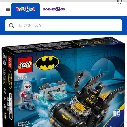
返回
返回
分类目录
品牌
查看全部
人气英雄，角色扮演，射击玩具
自行车，滑板车，骑乘车
拼砌组合及乐高LEGO
玩具车，货车，火车及遥控系列
手工艺，文具，蜡笔，泥胶，画板
娃娃，芭比，收藏公仔