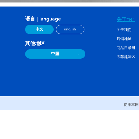
语言 | language
关于"R"
中文
english
关于我们
店铺地址
其他地区
商品目录册
中国
杰菲趣味区
使用本网