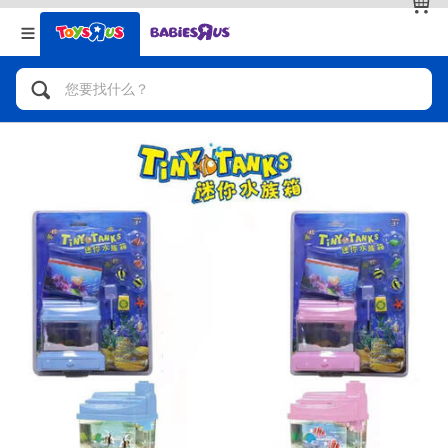
返回
返回
分类目录
品牌
查看全部
人气英雄，角色扮演，射击玩具
自行车，滑板车，骑乘车
拼砌组合及乐高LEGO
玩具车，货车，火车及遥控系列
手工艺，文具，蜡笔，泥胶，画板
娃娃，芭比，收藏公仔