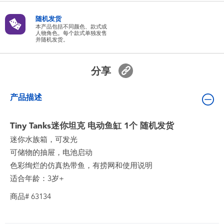
婴儿及学前玩具
随机发货
本产品包括不同颜色、款式或
人物角色。每个款式单独发售
电池
并随机发货。
新登场
分享
玩具促销
产品描述
玩具清货
Tiny Tanks迷你坦克 电动鱼缸 1个 随机发货
迷你水族箱，可发光
可储物的抽屉，电池启动
色彩绚烂的仿真热带鱼，有捞网和使用说明
适合年龄：3岁+
商品# 63134