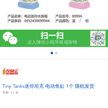
电子玩具
游戏及拼图系列
益智学习玩具
户外及运动产品
派对用品
模仿，化妆及造型系列
毛绒公仔玩具
Tiny Tanks迷你坦克 电动鱼缸 1个 随机发货
年龄:
3+
岁
夏日