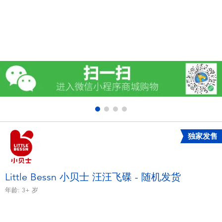
电子玩具
游戏及拼图系列
益智学习玩具
户外及运动产品
派对用品
独家发售
模仿，化妆及造型系列
毛绒公仔玩具
Little Bessn 小贝士 汪汪飞碟 - 随机发货
年龄:
3+
岁
夏日