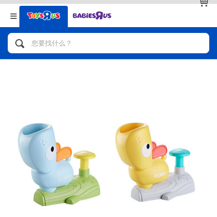
返回
返回
分类目录
品牌
查看全部
人气英雄，角色扮演，射击玩具
自行车，滑板车，骑乘车
拼砌组合及乐高LEGO
玩具车，货车，火车及遥控系列
手工艺，文具，蜡笔，泥胶，画板
娃娃，芭比，收藏公仔