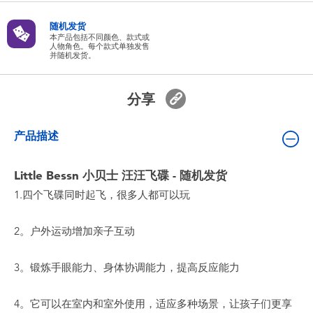
婴儿及学前玩具
随机发货
本产品包括不同颜色、款式或
人物角色。每个款式单独发售
电池
并随机发货。
新登场
分享
玩具促销
产品描述
玩具清货
Little Bessn 小贝士 汪汪飞碟 - 随机发货
1.四个飞碟同时起飞，很多人都可以玩
2。户外运动增加亲子互动
3。锻炼手眼能力、身体协调能力，提高反应能力
4。它可以在室内和室外使用，适应多种场景，让孩子们更享