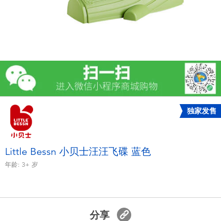
电子玩具
游戏及拼图系列
益智学习玩具
户外及运动产品
独家发售
派对用品
模仿，化妆及造型系列
Little Bessn 小贝士汪汪飞碟 蓝色
年龄:
3+
岁
毛绒公仔玩具
夏日
分享