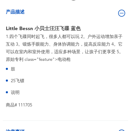
婴儿及学前玩具
产品描述
电池
Little Bessn 小贝士汪汪飞碟 蓝色
1.四个飞碟同时起飞，很多人都可以玩 2。户外运动增加亲子
新登场
互动 3。锻炼手眼能力、身体协调能力，提高反应能力 4。它
可以在室内和室外使用，适应多种场景，让孩子们更享受 5。
玩具促销
原始专利 class="feature">电动枪
鼓
玩具清货
25飞镖
说明
商品# 111705