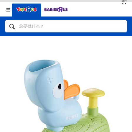
返回
返回
分类目录
品牌
查看全部
人气英雄，角色扮演，射击玩具
自行车，滑板车，骑乘车
拼砌组合及乐高LEGO
玩具车，货车，火车及遥控系列
手工艺，文具，蜡笔，泥胶，画板
娃娃，芭比，收藏公仔