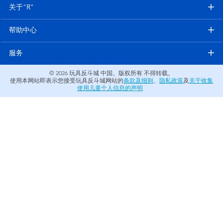
电子玩具
关于"R"
帮助中心
游戏及拼图系列
服务
益智学习玩具
© 2026
玩具反斗城 中国。版权所有 不得转载。
使用本网站即表示您接受玩具反斗城网站的
条款及细则
、
隐私政策
及
关于收集
户外及运动产品
使用儿童个人信息的声明
派对用品
模仿，化妆及造型系列
毛绒公仔玩具
夏日