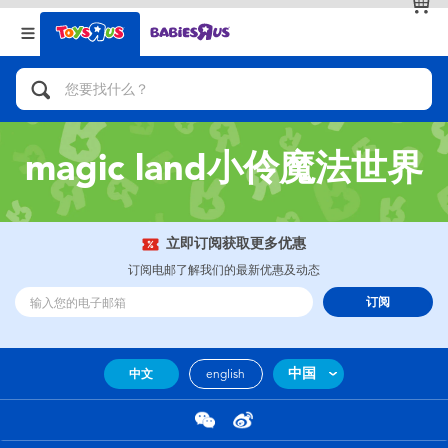
返回
返回
分类目录
品牌
查看全部
人气英雄，角色扮演，射击玩具
magic land小伶魔法世界
自行车，滑板车，骑乘车
拼砌组合及乐高LEGO
立即订阅获取更多优惠
订阅电邮了解我们的最新优惠及动态
玩具车，货车，火车及遥控系列
订阅
手工艺，文具，蜡笔，泥胶，画板
中国
中文
english
娃娃，芭比，收藏公仔