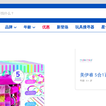
品牌
年龄
优惠
新登场
玩具搜寻器
星
美伊睿 5合
年龄:
6+
岁