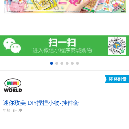
电子玩具
游戏及拼图系列
益智学习玩具
户外及运动产品
派对用品
即将到货
模仿，化妆及造型系列
毛绒公仔玩具
迷你玫美 DIY捏捏小物-挂件套
年龄:
8+
岁
夏日