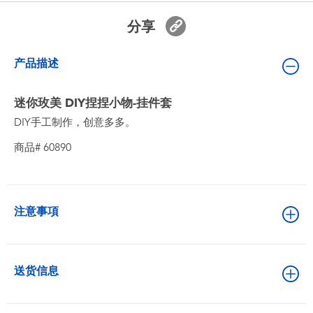
婴儿及学前玩具
分享
电池
产品描述
新登场
迷你玫美 DIY捏捏小物-挂件套
DIY手工制作，创意多多。
玩具促销
商品# 60890
玩具清货
注意事項
送货信息