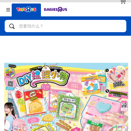
返回
返回
分类目录
品牌
查看全部
人气英雄，角色扮演，射击玩具
自行车，滑板车，骑乘车
拼砌组合及乐高LEGO
玩具车，货车，火车及遥控系列
手工艺，文具，蜡笔，泥胶，画板
娃娃，芭比，收藏公仔