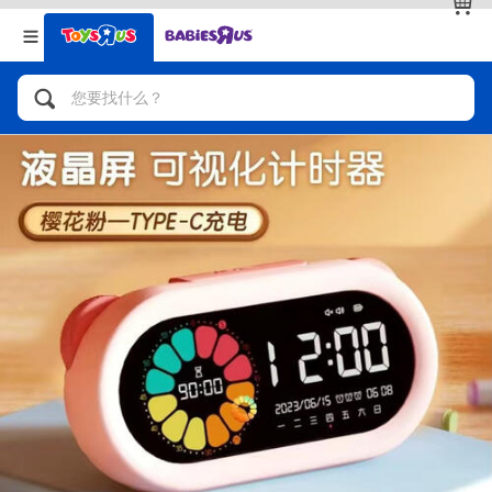
返回
返回
分类目录
品牌
查看全部
人气英雄，角色扮演，射击玩具
自行车，滑板车，骑乘车
拼砌组合及乐高LEGO
玩具车，货车，火车及遥控系列
手工艺，文具，蜡笔，泥胶，画板
娃娃，芭比，收藏公仔