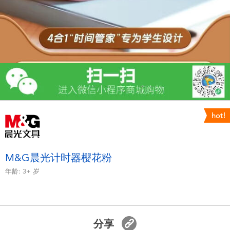
电子玩具
游戏及拼图系列
益智学习玩具
户外及运动产品
hot!
派对用品
模仿，化妆及造型系列
M&G晨光计时器樱花粉
年龄:
3+
岁
毛绒公仔玩具
夏日
分享