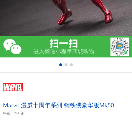
电子玩具
游戏及拼图系列
益智学习玩具
户外及运动产品
派对用品
模仿，化妆及造型系列
毛绒公仔玩具
Marvel漫威十周年系列 钢铁侠豪华版Mk50
年龄:
15+
岁
夏日