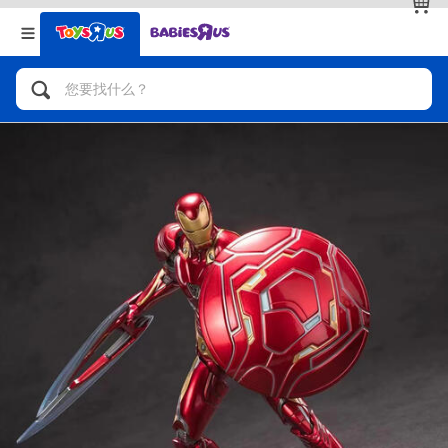
返回
返回
分类目录
品牌
查看全部
人气英雄，角色扮演，射击玩具
自行车，滑板车，骑乘车
拼砌组合及乐高LEGO
玩具车，货车，火车及遥控系列
手工艺，文具，蜡笔，泥胶，画板
娃娃，芭比，收藏公仔