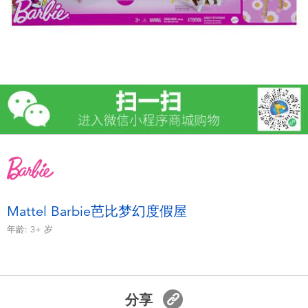
电子玩具
游戏及拼图系列
益智学习玩具
户外及运动产品
派对用品
模仿，化妆及造型系列
Mattel Barbie芭比梦幻度假屋
年龄:
3+
岁
毛绒公仔玩具
夏日
分享