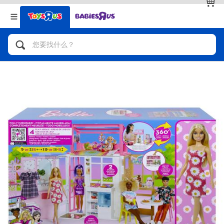
返回
返回
分类目录
品牌
查看全部
人气英雄，角色扮演，射击玩具
自行车，滑板车，骑乘车
拼砌组合及乐高LEGO
玩具车，货车，火车及遥控系列
手工艺，文具，蜡笔，泥胶，画板
娃娃，芭比，收藏公仔