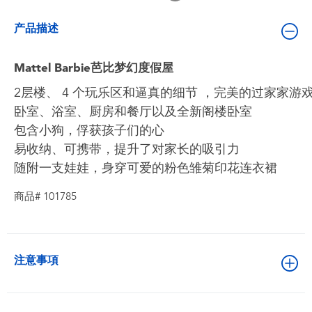
婴儿及学前玩具
产品描述
电池
Mattel Barbie芭比梦幻度假屋
新登场
2层楼、 4 个玩乐区和逼真的细节 ，完美的过家家游
卧室、浴室、厨房和餐厅以及全新阁楼卧室
包含小狗，俘获孩子们的心
玩具促销
易收纳、可携带，提升了对家长的吸引力
随附一支娃娃，身穿可爱的粉色雏菊印花连衣裙
玩具清货
商品# 101785
注意事項