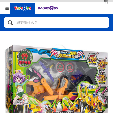
返回
返回
分类目录
品牌
查看全部
人气英雄，角色扮演，射击玩具
自行车，滑板车，骑乘车
拼砌组合及乐高LEGO
玩具车，货车，火车及遥控系列
手工艺，文具，蜡笔，泥胶，画板
娃娃，芭比，收藏公仔