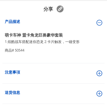
婴儿及学前玩具
分享
电池
产品描述
新登场
萌卡车神 盟卡角龙巨兽豪华套装
1.炫酷战车搭配迷你恐龙 2.卡片触发，一碰变形
玩具促销
商品# 50544
玩具清货
注意事項
送货信息