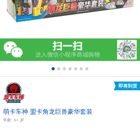
电子玩具
游戏及拼图系列
益智学习玩具
户外及运动产品
派对用品
即将到货
模仿，化妆及造型系列
毛绒公仔玩具
萌卡车神 盟卡角龙巨兽豪华套装
年龄:
6+
岁
夏日