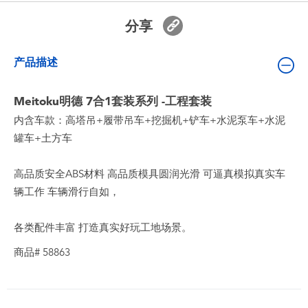
婴儿及学前玩具
分享
电池
产品描述
新登场
Meitoku明德 7合1套装系列 -工程套装
内含车款：高塔吊+履带吊车+挖掘机+铲车+水泥泵车+水泥
玩具促销
罐车+土方车
玩具清货
高品质安全ABS材料 高品质模具圆润光滑 可逼真模拟真实车
辆工作 车辆滑行自如，
各类配件丰富 打造真实好玩工地场景。
商品# 58863