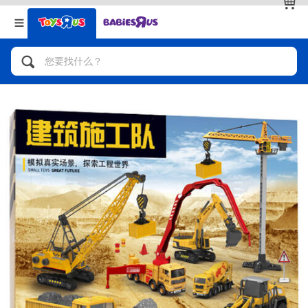
返回
返回
分类目录
品牌
查看全部
人气英雄，角色扮演，射击玩具
自行车，滑板车，骑乘车
拼砌组合及乐高LEGO
玩具车，货车，火车及遥控系列
手工艺，文具，蜡笔，泥胶，画板
娃娃，芭比，收藏公仔