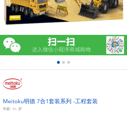
电子玩具
游戏及拼图系列
益智学习玩具
户外及运动产品
派对用品
模仿，化妆及造型系列
毛绒公仔玩具
Meitoku明德 7合1套装系列 -工程套装
年龄:
3+
岁
夏日